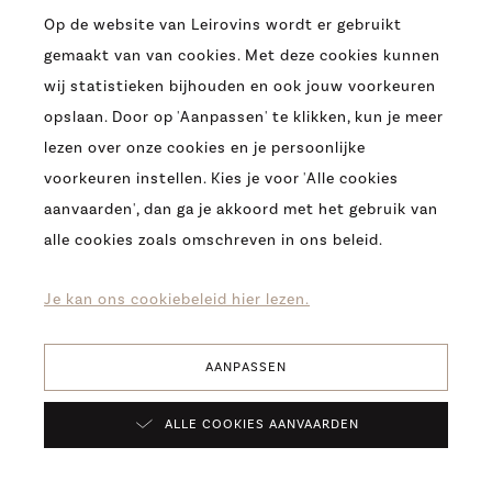
Op de website van Leirovins wordt er gebruikt
WIJNHUIS
WEINGUT GERNOT & HEIKE HEINRICH -
gemaakt van van cookies. Met deze cookies kunnen
GOLS (BIO)
wij statistieken bijhouden en ook jouw voorkeuren
DRUIFSOORT
BLAUFRANKISCH
opslaan. Door op 'Aanpassen' te klikken, kun je meer
WIJNJAAR
2020
lezen over onze cookies en je persoonlijke
REGIO
BURGENLAND
voorkeuren instellen. Kies je voor 'Alle cookies
TYPE
RODE WIJN
aanvaarden', dan ga je akkoord met het gebruik van
VOLUME
0.75 L
alle cookies zoals omschreven in ons beleid.
€ 17,19
Je kan ons cookiebeleid hier lezen.
(PRIJS / FLES)
AANPASSEN
Biowijn
Verfijn
ALLE COOKIES AANVAARDEN
resultaten