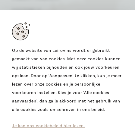
OOSTENRIJK
(LAND)
NIEDERÖSTERREICH
(REGIO)
Op de website van Leirovins wordt er gebruikt
gemaakt van van cookies. Met deze cookies kunnen
ADRES
wij statistieken bijhouden en ook jouw voorkeuren
OUDE HEERBAAN 9
opslaan. Door op 'Aanpassen' te klikken, kun je meer
9230 WETTEREN
lezen over onze cookies en je persoonlijke
T.
0032 (09) 369 07 95
voorkeuren instellen. Kies je voor 'Alle cookies
E.
INFO@LEIROVINS.BE
aanvaarden', dan ga je akkoord met het gebruik van
alle cookies zoals omschreven in ons beleid.
COPYRIGHT 2026 -
LEIROVINS -
COOKIES
-
PRIVACY
-
DISCLAIMER
Je kan ons cookiebeleid hier lezen.