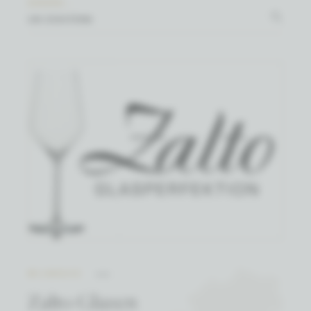
ZOEKEN ...
WIJNHUIS
Zalto Glazen