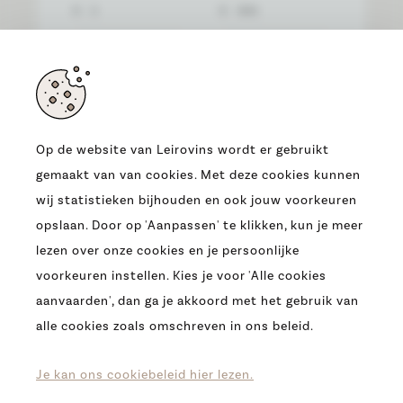
€
€
TOON ALLES
Op de website van Leirovins wordt er gebruikt
gemaakt van van cookies. Met deze cookies kunnen
wij statistieken bijhouden en ook jouw voorkeuren
opslaan. Door op 'Aanpassen' te klikken, kun je meer
Rosé de Chambrun 2025
lezen over onze cookies en je persoonlijke
Bordeaux
voorkeuren instellen. Kies je voor 'Alle cookies
aanvaarden', dan ga je akkoord met het gebruik van
alle cookies zoals omschreven in ons beleid.
WIJNJAAR
2025
Je kan ons cookiebeleid hier lezen.