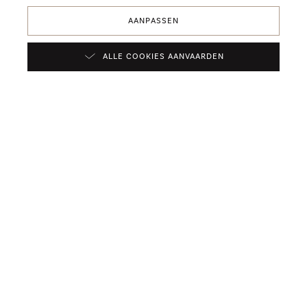
REGIO
BORDEAUX
AANPASSEN
TYPE
ALLE COOKIES AANVAARDEN
ROSÉ
DRUIFSOORT
CABERNET FRANC