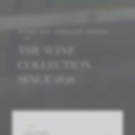
ONTDEK ONZE VERNIEUWDE WEBSHOP
THE WINE
COLLECTION
SINCE 1826
LAND
SELECTEER