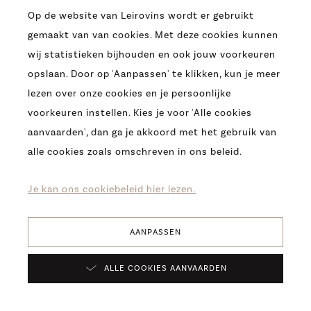
Op de website van Leirovins wordt er gebruikt
gemaakt van van cookies. Met deze cookies kunnen
wij statistieken bijhouden en ook jouw voorkeuren
opslaan. Door op 'Aanpassen' te klikken, kun je meer
lezen over onze cookies en je persoonlijke
voorkeuren instellen. Kies je voor 'Alle cookies
aanvaarden', dan ga je akkoord met het gebruik van
alle cookies zoals omschreven in ons beleid.
Je kan ons cookiebeleid hier lezen.
AANPASSEN
Verfijn
ALLE COOKIES AANVAARDEN
resultaten
Champagne Boizel Brut Ultime