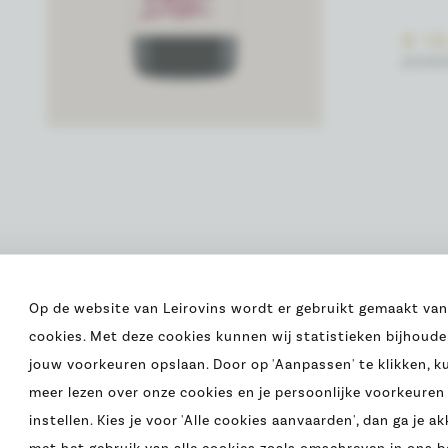
€ 13
(EENH
Op de website van Leirovins wordt er gebruikt gemaakt van
cookies. Met deze cookies kunnen wij statistieken bijhoud
jouw voorkeuren opslaan. Door op 'Aanpassen' te klikken, ku
meer lezen over onze cookies en je persoonlijke voorkeuren
instellen. Kies je voor 'Alle cookies aanvaarden', dan ga je a