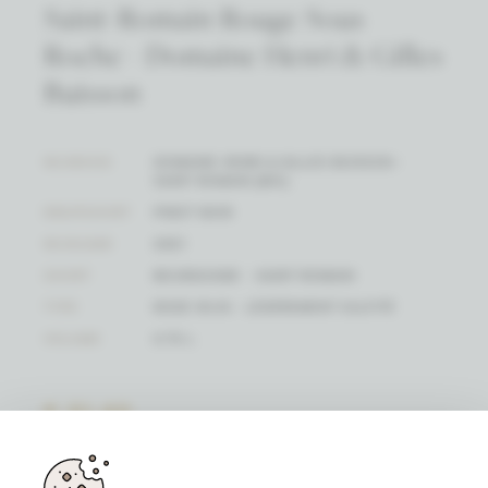
Saint-Romain Rouge Sous
Roche - Domaine Henri & Gilles
Buisson
WIJNHUIS
DOMAINE HENRI & GILLES BUISSON -
SAINT ROMAIN (BIO)
DRUIFSOORT
PINOT NOIR
WIJNJAAR
2021
SOORT
BOURGOGNE - SAINT-ROMAIN
TYPE
RODE WIJN - LÉGÈREMENT SULFITÉ
VOLUME
0.75 L
€ 51,40
(EENHEIDSPRIJS)