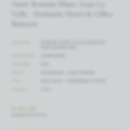
Saint-Romain Blanc Sous La
Velle - Domaine Henri & Gilles
Buisson
WIJNHUIS
DOMAINE HENRI & GILLES BUISSON -
SAINT ROMAIN (BIO)
DRUIFSOORT
CHARDONNAY
WIJNJAAR
2021
SOORT
BOURGOGNE - SAINT-ROMAIN
TYPE
WITTE WIJN - LÉGÈREMENT SULFITÉ
VOLUME
0.75 L
€ 55,80
(EENHEIDSPRIJS)