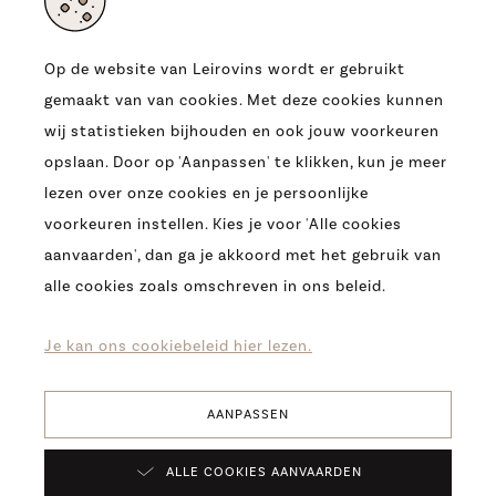
Op de website van Leirovins wordt er gebruikt
gemaakt van van cookies. Met deze cookies kunnen
ADRES
wij statistieken bijhouden en ook jouw voorkeuren
OUDE HEERBAAN 9
opslaan. Door op 'Aanpassen' te klikken, kun je meer
9230 WETTEREN
lezen over onze cookies en je persoonlijke
T.
0032 (09) 369 07 95
voorkeuren instellen. Kies je voor 'Alle cookies
E.
INFO@LEIROVINS.BE
aanvaarden', dan ga je akkoord met het gebruik van
alle cookies zoals omschreven in ons beleid.
COPYRIGHT 2026 -
LEIROVINS -
COOKIES
-
PRIVACY
-
DISCLAIMER
Je kan ons cookiebeleid hier lezen.
AANPASSEN
Verfijn
ALLE COOKIES AANVAARDEN
resultaten