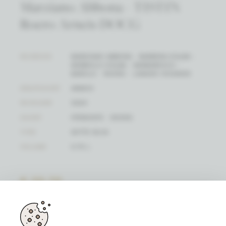
Marziano Abbona - TISTIN
Roero Arneis DOCG
WIJNHUIS
MARZIANO ABBONA - BARBERA D'ALBA -
NEBBIOLO D'ALBA - BARBARESCO -
BAROLO - ROERO - LANGHE VIOGNIER
DRUIFSOORT
ARNEIS
WIJNJAAR
2024
SOORT
PIËMONTE - ROERO
TYPE
WITTE WIJN
VOLUME
0.75 L
€ 20,70
(EENHEIDSPRIJS)