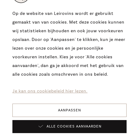
Op de website van Leirovins wordt er gebruikt
gemaakt van van cookies. Met deze cookies kunnen
ADRES
wij statistieken bijhouden en ook jouw voorkeuren
OUDE HEERBAAN 9
opslaan. Door op 'Aanpassen' te klikken, kun je meer
9230 WETTEREN
lezen over onze cookies en je persoonlijke
T.
0032 (09) 369 07 95
voorkeuren instellen. Kies je voor 'Alle cookies
E.
INFO@LEIROVINS.BE
aanvaarden', dan ga je akkoord met het gebruik van
alle cookies zoals omschreven in ons beleid.
COPYRIGHT 2026 -
LEIROVINS -
COOKIES
-
PRIVACY
-
DISCLAIMER
Je kan ons cookiebeleid hier lezen.
AANPASSEN
Verfijn
ALLE COOKIES AANVAARDEN
resultaten