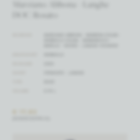
Marziano Abbona - Langhe
DOC Rosato
WIJNHUIS
MARZIANO ABBONA - BARBERA D'ALBA -
NEBBIOLO D'ALBA - BARBARESCO -
BAROLO - ROERO - LANGHE VIOGNIER
DRUIFSOORT
NEBBIOLO
WIJNJAAR
2025
SOORT
PIËMONTE - LANGHE
TYPE
ROSÉ
VOLUME
0.75 L
€ 17,82
(EENHEIDSPRIJS)