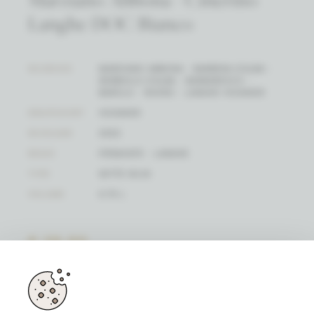
Langhe DOC Bianco
WIJNHUIS
MARZIANO ABBONA - BARBERA D'ALBA -
NEBBIOLO D'ALBA - BARBARESCO -
BAROLO - ROERO - LANGHE VIOGNIER
DRUIFSOORT
VIOGNIER
WIJNJAAR
2022
REGIO
PIËMONTE - LANGHE
TYPE
WITTE WIJN
VOLUME
0.75 L
€ 29,90
(PRIJS / FLES)