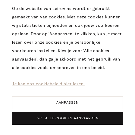
Op de website van Leirovins wordt er gebruikt
gemaakt van van cookies. Met deze cookies kunnen
ADRES
wij statistieken bijhouden en ook jouw voorkeuren
OUDE HEERBAAN 9
opslaan. Door op 'Aanpassen' te klikken, kun je meer
9230 WETTEREN
lezen over onze cookies en je persoonlijke
T.
0032 (09) 369 07 95
voorkeuren instellen. Kies je voor 'Alle cookies
E.
INFO@LEIROVINS.BE
aanvaarden', dan ga je akkoord met het gebruik van
alle cookies zoals omschreven in ons beleid.
COPYRIGHT 2026 -
LEIROVINS -
COOKIES
-
PRIVACY
-
DISCLAIMER
Je kan ons cookiebeleid hier lezen.
AANPASSEN
Verfijn
ALLE COOKIES AANVAARDEN
resultaten