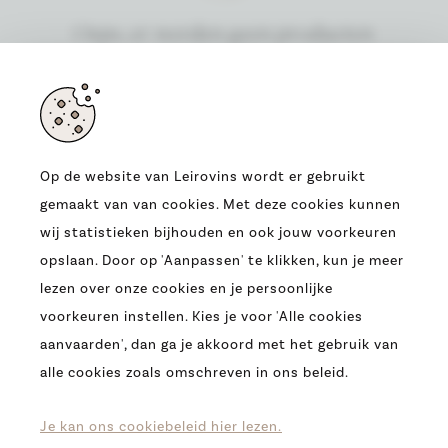
Oeps, er werden geen producten
gevonden
Op de website van Leirovins wordt er gebruikt
gemaakt van van cookies. Met deze cookies kunnen
ADRES
wij statistieken bijhouden en ook jouw voorkeuren
OUDE HEERBAAN 9
opslaan. Door op 'Aanpassen' te klikken, kun je meer
9230 WETTEREN
lezen over onze cookies en je persoonlijke
T.
0032 (09) 369 07 95
voorkeuren instellen. Kies je voor 'Alle cookies
E.
INFO@LEIROVINS.BE
aanvaarden', dan ga je akkoord met het gebruik van
alle cookies zoals omschreven in ons beleid.
COPYRIGHT 2026 -
LEIROVINS -
COOKIES
-
PRIVACY
-
DISCLAIMER
Je kan ons cookiebeleid hier lezen.