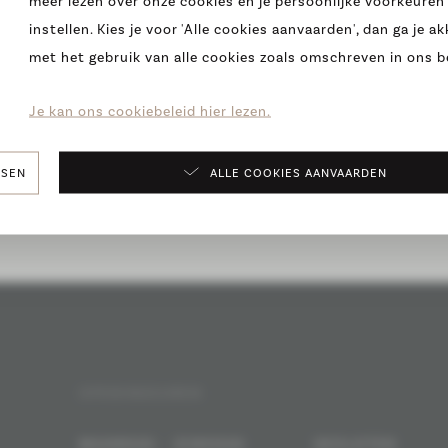
meer lezen over onze cookies en je persoonlijke voorkeuren
instellen. Kies je voor 'Alle cookies aanvaarden', dan ga je a
met het gebruik van alle cookies zoals omschreven in ons be
Je kan ons cookiebeleid hier lezen.
STUUR ONS EEN BERICHTJE
SSEN
ALLE COOKIES AANVAARDEN
T.
info@leirovins.be
I
OPENINGSUREN
MAANDAG - DINSDAG
GESLOTEN