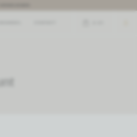
E VERWELKOMEN.
JNHANDEL
CONTACT
0
ST.
unt