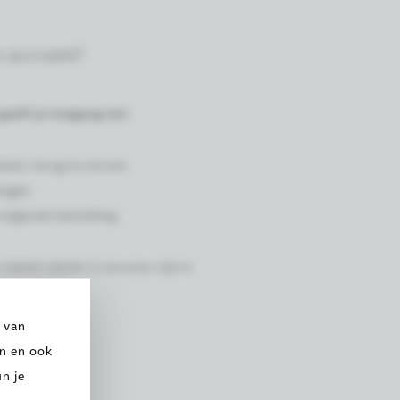
n account?
geeft je toegang tot:
kelen terug te sturen
ingen
 volgende bestelling
neemt slecht 2 minuten tijd in
 van
en en ook
n je