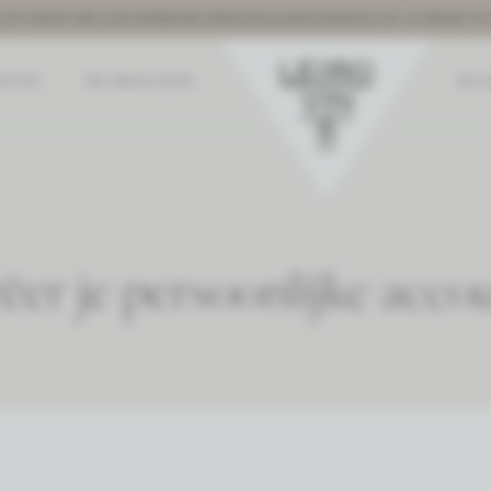
 ZIT EROP! WE ZIJN OPNIEUW OPEN EN KIJKEN ERNAAR UIT JE WEER T
ATIES
WIJNHUIZEN
WI
ëer je persoonlijke acco