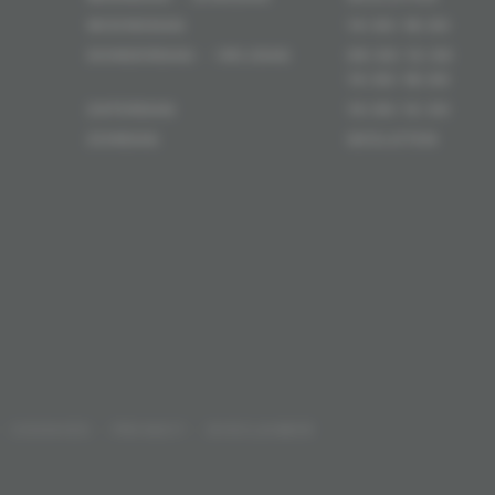
WOENSDAG
14:00-18:00
DONDERDAG - VRIJDAG
09:00-12:00
14:00-18:00
ZATERDAG
10:00-12:30
ZONDAG
GESLOTEN
 -
COOKIES
-
PRIVACY
-
DISCLAIMER