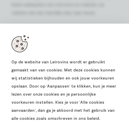
leuke cadeaubon van Leirovins en trakteer uw
relaties met een heerlijke wijn naar keuze.
RELATIEGESCHENKEN
CADEAUBON
Op de website van Leirovins wordt er gebruikt
gemaakt van van cookies. Met deze cookies kunnen
ADRES
wij statistieken bijhouden en ook jouw voorkeuren
OUDE HEERBAAN 9
opslaan. Door op 'Aanpassen' te klikken, kun je meer
9230 WETTEREN
lezen over onze cookies en je persoonlijke
T.
0032 (09) 369 07 95
voorkeuren instellen. Kies je voor 'Alle cookies
E.
INFO@LEIROVINS.BE
aanvaarden', dan ga je akkoord met het gebruik van
alle cookies zoals omschreven in ons beleid.
COPYRIGHT 2026 -