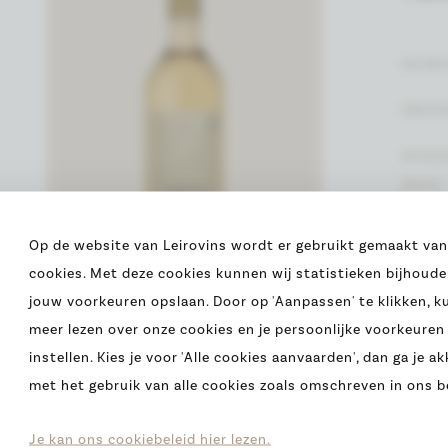
WIJNH
DRUIF
WIJNJ
REGIO
TYPE
Op de website van Leirovins wordt er gebruikt gemaakt van
VOLUM
cookies. Met deze cookies kunnen wij statistieken bijhoud
jouw voorkeuren opslaan. Door op 'Aanpassen' te klikken, ku
€ 1
meer lezen over onze cookies en je persoonlijke voorkeuren
(PRIJS
instellen. Kies je voor 'Alle cookies aanvaarden', dan ga je a
met het gebruik van alle cookies zoals omschreven in ons be
Je kan ons cookiebeleid hier lezen.