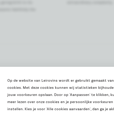
 giving birth to its
extraordinary complexity.
sents faithfully the
Op de website van Leirovins wordt er gebruikt gemaakt van
cookies. Met deze cookies kunnen wij statistieken bijhoud
met de wijnen van het wi
jouw voorkeuren opslaan. Door op 'Aanpassen' te klikken, ku
meer lezen over onze cookies en je persoonlijke voorkeuren
fredo Arribas - Priorat 
instellen. Kies je voor 'Alle cookies aanvaarden', dan ga je a