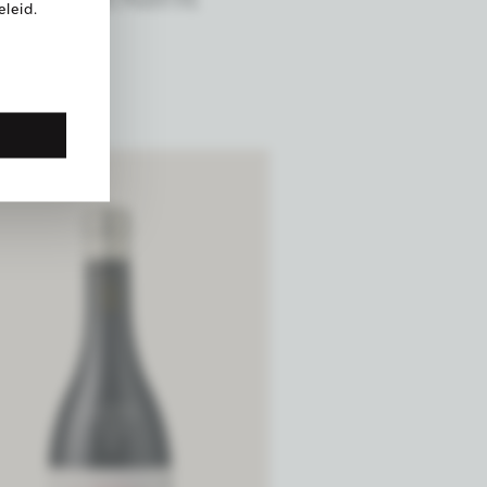
leid.