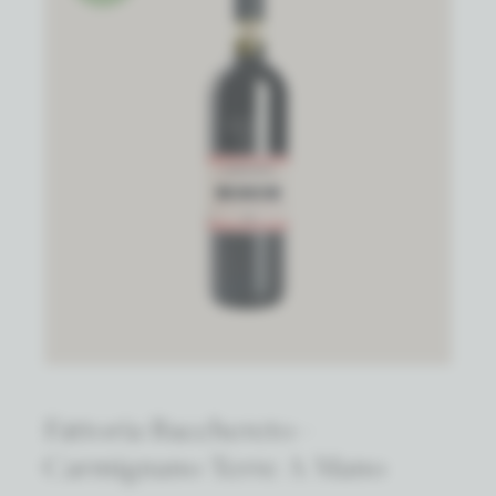
Fattoria Bacchereto -
Carmignano Terre A Mano