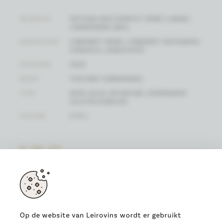
WIJNHUIS
FATTORIA BACCHERETO TERRE A MANO -
CARMIGNANO (BIO)
DRUIFSOORT
CABERNET FRANC, CABERNET SAUVIGNON,
CANAIOLO, SANGIOVESE
WIJNJAAR
2020
REGIO
TOSCANE CARMIGNANO
TYPE
RODE WIJN-VIN NATURE LÉGÈREMENT
SULFITÉ/STABILISÉ
VOLUME
0.75 L
€ 36,23
(PRIJS / FLES)
Op de website van Leirovins wordt er gebruikt