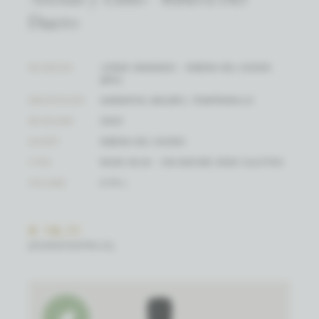
Duero
WIJNHUIS
JORGE GRANADO - RIBERA DEL DUERO
(BIO)
DRUIFSOORT
GARNATXA, MALBEC, TEMPRANILLO
WIJNJAAR
2023
SOORT
RIBERA DEL DUERO
TYPE
RODE WIJN - VIN NATURE ZERO SULFITES
VOLUME
0.75 L
€ 18,11
(EENHEIDSPRIJS)
Biowijn