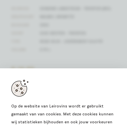
WIJNHUIS
DOMAINE LABASTIDUM - FRONTON (BIO)
DRUIFSOORT
MALBEC, NÉGRETTE
WIJNJAAR
2022
SOORT
ZUID-WESTEN - FRONTON
TYPE
RODE WIJN - LÉGÈREMENT SULFITÉ
VOLUME
0.75 L
€ 14,95
(EENHEIDSPRIJS)
Op de website van Leirovins wordt er gebruikt
gemaakt van van cookies. Met deze cookies kunnen
ADRES
wij statistieken bijhouden en ook jouw voorkeuren
OUDE HEERBAAN 9