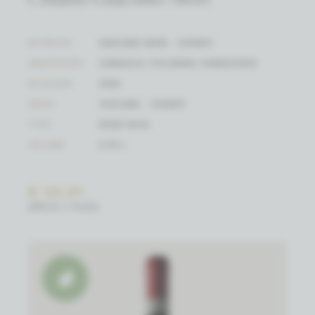
WIJNHUIS
GIACOMO MORI - CHIANTI
DRUIFSOORT
CANAIOLO, COLORINO, SANGIOVESE
WIJNJAAR
2022
REGIO
TOSCANE - CHIANTI
TYPE
RODE WIJN
VOLUME
0.75 L
€ 23,51
(PRIJS / FLES)
Biowijn