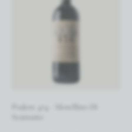
Podere 414 - Morellino Di
Scansano