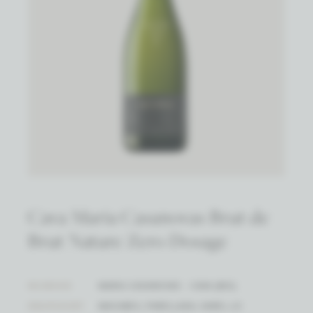
Cava Maria Casanovas Brut de
Brut Nature Zero Dosage
WIJNHUIS
MARIA CASANOVAS - CAVA (BIO)
DRUIFSOORT
MACABEU, PARELLADA, XAREL.LO