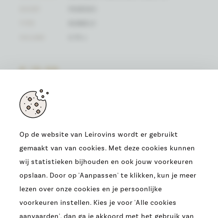
SOORT
PENÈDES
TYPE
BUBBELS
VOLUME
0.75 L
€ 15,98
(EENHEIDSPRIJS)
Op de website van Leirovins wordt er gebruikt
gemaakt van van cookies. Met deze cookies kunnen
ADRES
wij statistieken bijhouden en ook jouw voorkeuren
OUDE HEERBAAN 9
opslaan. Door op 'Aanpassen' te klikken, kun je meer
9230 WETTEREN
lezen over onze cookies en je persoonlijke
T.
0032 (09) 369 07 95
voorkeuren instellen. Kies je voor 'Alle cookies
E.
INFO@LEIROVINS.BE
aanvaarden', dan ga je akkoord met het gebruik van