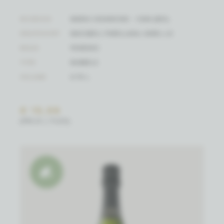
WIJNHUIS
MARIA CASANOVAS - CAVA (BIO)
DRUIFSOORT
MACABEU, PARELLADA, XAREL.LO
REGIO
PENÈDES
TYPE
BUBBELS
VOLUME
0.75 L
€ 15,98
(PRIJS / FLES)
Natuurwijn