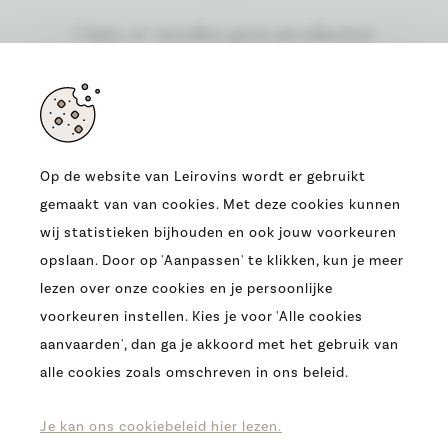
Oeps, er werden geen producten
gevonden
Op de website van Leirovins wordt er gebruikt
gemaakt van van cookies. Met deze cookies kunnen
ADRES
wij statistieken bijhouden en ook jouw voorkeuren
OUDE HEERBAAN 9
opslaan. Door op 'Aanpassen' te klikken, kun je meer
9230 WETTEREN
lezen over onze cookies en je persoonlijke
T.
0032 (09) 369 07 95
voorkeuren instellen. Kies je voor 'Alle cookies
E.
INFO@LEIROVINS.BE
aanvaarden', dan ga je akkoord met het gebruik van
alle cookies zoals omschreven in ons beleid.
COPYRIGHT 2026 -
LEIROVINS -
COOKIES
-
PRIVACY
-
DISCLAIMER
Je kan ons cookiebeleid hier lezen.