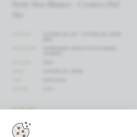
Petit Sios Blanco - Costers Del
Sio
WIJNHUIS
COSTERS DEL SIÓ - COSTERS DEL SEGRE
(BIO)
DRUIFSOORT
CHARDONNAY, MUSCAT PETITS GRAINS,
VIOGNIER
WIJNJAAR
2024
REGIO
COSTERS DEL SEGRE
TYPE
WITTE WIJN
VOLUME
0.75 L
€ 11,50
(PRIJS / FLES)