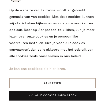
Op de website van Leirovins wordt er gebruikt
gemaakt van van cookies. Met deze cookies kunnen
ADRES
wij statistieken bijhouden en ook jouw voorkeuren
OUDE HEERBAAN 9
opslaan. Door op 'Aanpassen' te klikken, kun je meer
9230 WETTEREN
lezen over onze cookies en je persoonlijke
T.
0032 (09) 369 07 95
voorkeuren instellen. Kies je voor 'Alle cookies
E.
INFO@LEIROVINS.BE
aanvaarden', dan ga je akkoord met het gebruik van
alle cookies zoals omschreven in ons beleid.
COPYRIGHT 2026 -
LEIROVINS -
COOKIES
-
PRIVACY
-
DISCLAIMER
Je kan ons cookiebeleid hier lezen.
AANPASSEN
Verfijn
ALLE COOKIES AANVAARDEN
resultaten