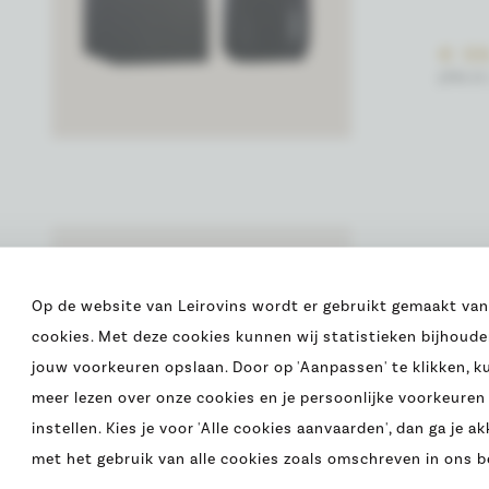
€ 5
(PRIJS
Liv
Op de website van Leirovins wordt er gebruikt gemaakt van
Bla
cookies. Met deze cookies kunnen wij statistieken bijhoud
jouw voorkeuren opslaan. Door op 'Aanpassen' te klikken, ku
meer lezen over onze cookies en je persoonlijke voorkeuren
instellen. Kies je voor 'Alle cookies aanvaarden', dan ga je a
WIJNH
met het gebruik van alle cookies zoals omschreven in ons be
DRUIF