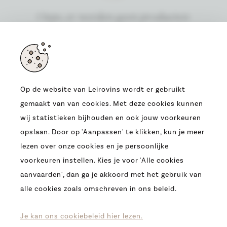
Oeps, er werden geen producten
gevonden
Op de website van Leirovins wordt er gebruikt
gemaakt van van cookies. Met deze cookies kunnen
ADRES
wij statistieken bijhouden en ook jouw voorkeuren
OUDE HEERBAAN 9
opslaan. Door op 'Aanpassen' te klikken, kun je meer
9230 WETTEREN
lezen over onze cookies en je persoonlijke
T.
0032 (09) 369 07 95
voorkeuren instellen. Kies je voor 'Alle cookies
E.
INFO@LEIROVINS.BE
aanvaarden', dan ga je akkoord met het gebruik van
alle cookies zoals omschreven in ons beleid.
COPYRIGHT 2026 -
LEIROVINS -
COOKIES
-
PRIVACY
-
DISCLAIMER
Je kan ons cookiebeleid hier lezen.