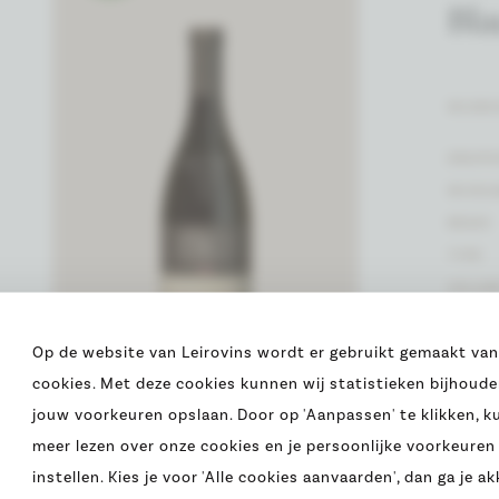
Bla
WIJNH
DRUIF
WIJNJ
REGIO
TYPE
VOLUM
KELDE
Op de website van Leirovins wordt er gebruikt gemaakt van
cookies. Met deze cookies kunnen wij statistieken bijhoud
€ 52,
€ 5
jouw voorkeuren opslaan. Door op 'Aanpassen' te klikken, ku
(PRIJS
meer lezen over onze cookies en je persoonlijke voorkeuren
instellen. Kies je voor 'Alle cookies aanvaarden', dan ga je a