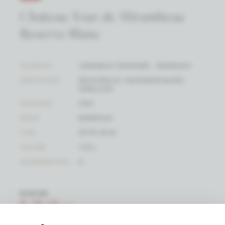
Chateau Tour de Mirambeau
Reserve Blanc
WIJNHUIS
VIGNOBLES DESPAGNE - BORDEAUX
DRUIFSOORT
MUSCADELLE, SAUVIGNON BLANC,
SEMILLION
WIJNJAAR
2014
REGIO
BORDEAUX
TYPE
WITTE WIJN
VOLUME
1.50 L
KELDERRESTEN
6
€ 21,34
€ 18,14
/ FLES
(PRIJS / FLES)