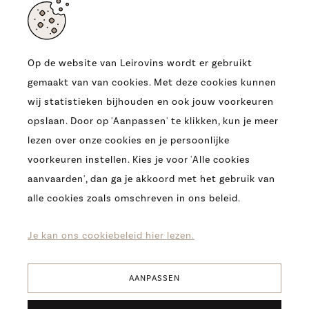
Op de website van Leirovins wordt er gebruikt
gemaakt van van cookies. Met deze cookies kunnen
ADRES
wij statistieken bijhouden en ook jouw voorkeuren
OUDE HEERBAAN 9
opslaan. Door op 'Aanpassen' te klikken, kun je meer
9230 WETTEREN
lezen over onze cookies en je persoonlijke
T.
0032 (09) 369 07 95
voorkeuren instellen. Kies je voor 'Alle cookies
E.
INFO@LEIROVINS.BE
aanvaarden', dan ga je akkoord met het gebruik van
alle cookies zoals omschreven in ons beleid.
COPYRIGHT 2026 -
LEIROVINS -
COOKIES
-
PRIVACY
-
DISCLAIMER
Je kan ons cookiebeleid hier lezen.
AANPASSEN
Verfijn