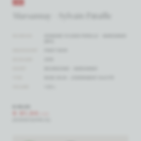
-5%
Marsannay - Sylvain Pataille
WIJNHUIS
DOMAINE SYLVAIN PATAILLE - MARSANNAY
(BIO)
DRUIFSOORT
PINOT NOIR
WIJNJAAR
2019
SOORT
BOURGOGNE - MARSANNAY
TYPE
RODE WIJN - LÉGÈREMENT SULFITÉ
VOLUME
1.50 L
€ 86,25
€ 81,94
/ FLES
(EENHEIDSPRIJS)