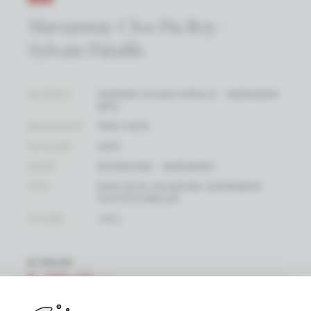
Marsannay Clos Du Roy -
Sylvain Pataille
WIJNHUIS
DOMAINE SYLVAIN PATAILLE - MARSANNAY
(BIO)
DRUIFSOORT
PINOT NOIR
WIJNJAAR
2020
SOORT
BOURGOGNE - MARSANNAY
TYPE
RODE WIJN-VIN NATURE LÉGÈREMENT
SULFITÉ/STABILISÉ
VOLUME
1.50 L
€ 175,00
€ 166,25
/ FLES
(EENHEIDSPRIJS)