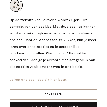
Op de website van Leirovins wordt er gebruikt
gemaakt van van cookies. Met deze cookies kunnen
ADRES
wij statistieken bijhouden en ook jouw voorkeuren
OUDE HEERBAAN 9
opslaan. Door op 'Aanpassen' te klikken, kun je meer
9230 WETTEREN
lezen over onze cookies en je persoonlijke
T.
0032 (09) 369 07 95
voorkeuren instellen. Kies je voor 'Alle cookies
E.
INFO@LEIROVINS.BE
aanvaarden', dan ga je akkoord met het gebruik van
alle cookies zoals omschreven in ons beleid.
COPYRIGHT 2026 -
LEIROVINS -
COOKIES
-
PRIVACY
-
DISCLAIMER
Je kan ons cookiebeleid hier lezen.
AANPASSEN
Verfijn
ALLE COOKIES AANVAARDEN