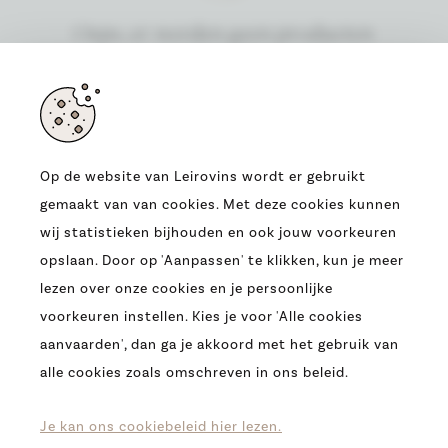
Oeps, er werden geen producten
gevonden
Op de website van Leirovins wordt er gebruikt
gemaakt van van cookies. Met deze cookies kunnen
ADRES
wij statistieken bijhouden en ook jouw voorkeuren
OUDE HEERBAAN 9
opslaan. Door op 'Aanpassen' te klikken, kun je meer
9230 WETTEREN
lezen over onze cookies en je persoonlijke
T.
0032 (09) 369 07 95
voorkeuren instellen. Kies je voor 'Alle cookies
E.
INFO@LEIROVINS.BE
aanvaarden', dan ga je akkoord met het gebruik van
alle cookies zoals omschreven in ons beleid.
COPYRIGHT 2026 -
LEIROVINS -
COOKIES
-
PRIVACY
-
DISCLAIMER
Je kan ons cookiebeleid hier lezen.