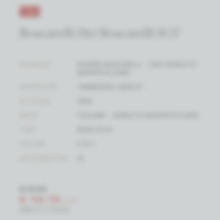
-15%
Boscarelli Dei Boscarelli IGT
WIJNHUIS
PODERE BOSCARELLI - VINO NOBILE DI
MONTEPULCIANO
DRUIFSOORT
CARMENERE, MERLOT
WIJNJAAR
2005
REGIO
TOSCANE - NOBILE DI MONTEPULCIANO
TYPE
RODE WIJN
VOLUME
0.75 L
KELDERRESTEN
19
€ 57,39
€ 48,78
/ FLES
(PRIJS / FLES)