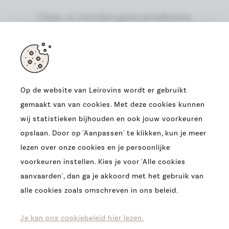
Oeps, er werden geen producten
gevonden
Op de website van Leirovins wordt er gebruikt
gemaakt van van cookies. Met deze cookies kunnen
ADRES
wij statistieken bijhouden en ook jouw voorkeuren
OUDE HEERBAAN 9
opslaan. Door op 'Aanpassen' te klikken, kun je meer
9230 WETTEREN
lezen over onze cookies en je persoonlijke
T.
0032 (09) 369 07 95
voorkeuren instellen. Kies je voor 'Alle cookies
E.
INFO@LEIROVINS.BE
aanvaarden', dan ga je akkoord met het gebruik van
alle cookies zoals omschreven in ons beleid.
COPYRIGHT 2026 -
LEIROVINS -
COOKIES
-
PRIVACY
-
DISCLAIMER
Je kan ons cookiebeleid hier lezen.