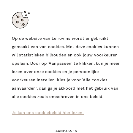
RELATIEGESCHENKEN
CADEAUBON
Op de website van Leirovins wordt er gebruikt
gemaakt van van cookies. Met deze cookies kunnen
ADRES
wij statistieken bijhouden en ook jouw voorkeuren
OUDE HEERBAAN 9
opslaan. Door op 'Aanpassen' te klikken, kun je meer
9230 WETTEREN
lezen over onze cookies en je persoonlijke
T.
0032 (09) 369 07 95
voorkeuren instellen. Kies je voor 'Alle cookies
E.
INFO@LEIROVINS.BE
aanvaarden', dan ga je akkoord met het gebruik van
alle cookies zoals omschreven in ons beleid.
COPYRIGHT 2026 -
LEIROVINS -
COOKIES
-
PRIVACY
-
DISCLAIMER
Je kan ons cookiebeleid hier lezen.
AANPASSEN