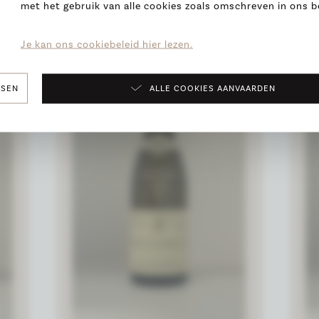
met het gebruik van alle cookies zoals omschreven in ons be
Je kan ons cookiebeleid hier lezen.
SSEN
ALLE COOKIES AANVAARDEN