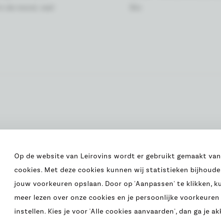
in de mond, veel
Bio
Op de website van Leirovins wordt er gebruikt gemaakt van
met de wijnen van het w
cookies. Met deze cookies kunnen wij statistieken bijhoud
jouw voorkeuren opslaan. Door op 'Aanpassen' te klikken, ku
lerhof - Gamlitz
meer lezen over onze cookies en je persoonlijke voorkeuren
instellen. Kies je voor 'Alle cookies aanvaarden', dan ga je a