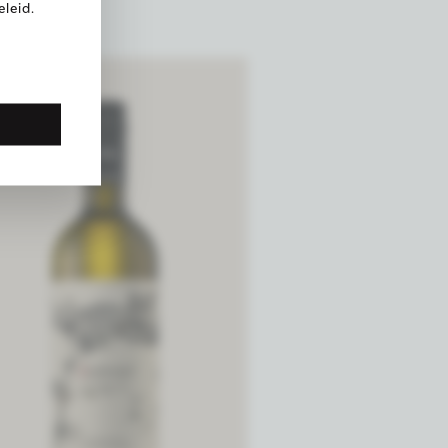
leid.
wijn