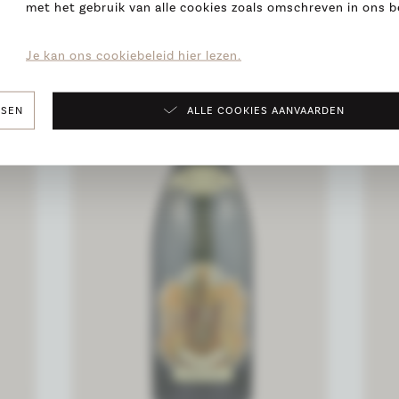
met het gebruik van alle cookies zoals omschreven in ons be
Je kan ons cookiebeleid hier lezen.
SSEN
ALLE COOKIES AANVAARDEN