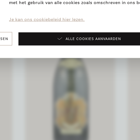
met het gebruik van alle cookies zoals omschreven in ons be
Je kan ons cookiebeleid hier lezen.
SSEN
ALLE COOKIES AANVAARDEN