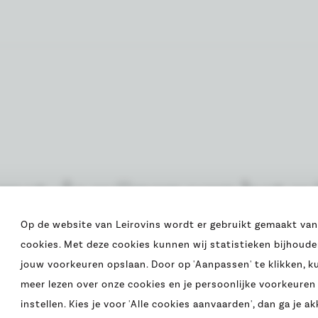
met de wijnen van het w
n des Moines - Saint-Emi
Op de website van Leirovins wordt er gebruikt gemaakt van
cookies. Met deze cookies kunnen wij statistieken bijhoud
jouw voorkeuren opslaan. Door op 'Aanpassen' te klikken, ku
meer lezen over onze cookies en je persoonlijke voorkeuren
instellen. Kies je voor 'Alle cookies aanvaarden', dan ga je a