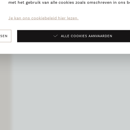
met het gebruik van alle cookies zoals omschreven in ons be
Je kan ons cookiebeleid hier lezen.
SSEN
ALLE COOKIES AANVAARDEN