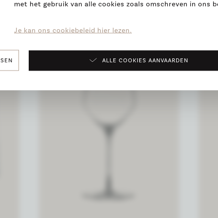
met het gebruik van alle cookies zoals omschreven in ons be
Je kan ons cookiebeleid hier lezen.
SSEN
ALLE COOKIES AANVAARDEN